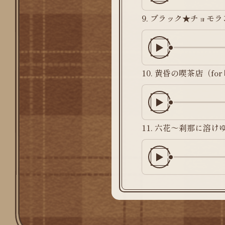
9. ブラック★チョモ
10. 黄昏の喫茶店（fo
11. 六花～刹那に溶けゆく～