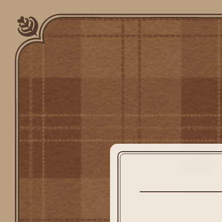
Top
Intro
Character
World
Bookshelf
Music
Extra
Staff