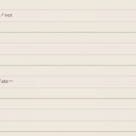
ver.
Fate～